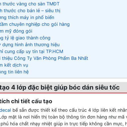
ch thước vàng cho sàn TMĐT
h thước cho bán lẻ – siêu thị
ơng thích máy in phổ biến
tầm chuyên nghiệp cho gói hàng
ẩm mỹ đóng gói
ng tỷ lệ giao thành công
y dựng hình ảnh thương hiệu
chỉ cung cấp uy tín tại TP.HCM
ới thiệu Công Ty Văn Phòng Phẩm Ba Nhất
m kết dịch vụ
ng tin liên hệ
 tạo 4 lớp đặc biệt giúp bóc dán siêu tốc
tích chi tiết cấu tạo
decal
bế sẵn được thiết kế theo cấu trúc 4 lớp liên kết nhằ
 Lớp mặt là nơi hiển thị toàn bộ thông tin đơn hàng như mã 
phủ hóa chất nhạy nhiệt giúp in trực tiếp không cần mực, h