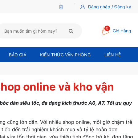
Đăng nhập / Đăng ký
0
Giỏ Hàng
BÁO GIÁ
KIẾN THỨC VĂN PHÒNG
LIÊN HỆ
shop online và kho vận
 bóc dán siêu tốc, đa dạng kích thước A6, A7. Tối ưu quy
g cũng lớn dần. Với nhiều shop online, mỗi giờ chậm trễ
 tiếp đến trải nghiệm khách mua và tỷ lệ hoàn đơn.
i vừa tốn thời gian, vừa thiếu tính đồng bộ khi đơn tăng