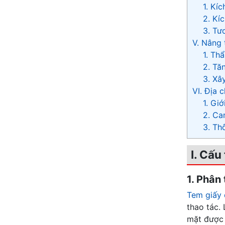
1. Kí
2. Kíc
3. Tư
V. Nâng 
1. Th
2. Tă
3. Xâ
VI. Địa 
1. Gi
2. Ca
3. Thô
I. Cấu
1. Phân 
Tem giấy 
thao tác.
mặt được 