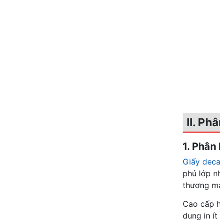
II. Ph
1. Phân 
Giấy deca
phủ lớp n
thương mạ
Cao cấp h
dung in í