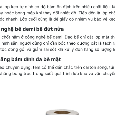
là lớp keo tự dính có độ bám ổn định trên nhiều chất liệu.
y hoặc bong mép khi thay đổi nhiệt độ. Tiếp đến là lớp chố
óc nhanh. Lớp cuối cùng là đế giấy có nhiệm vụ bảo vệ keo 
 nghệ bế demi bế đứt nửa
 chốt nằm ở công nghệ bế demi. Dao bế chỉ cắt lớp mặt t
 hình sẵn, người dùng chỉ cần bóc theo đường cắt là tách 
tốc đóng gói và giảm sai sót khi xử lý đơn hàng số lượng l
năng bám dính đa bề mặt
eo chuyên dụng, tem có thể dán chắc trên carton sóng, túi
không bong tróc trong suốt quá trình lưu kho và vận chuyển