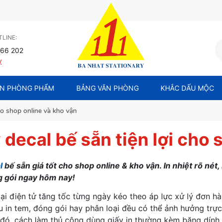
LINE:
66 202
y
N PHÒNG PHẨM
BẢNG VĂN PHÒNG
KHẮC DẤU MỘC
cho shop online và kho vận
 decal bế sẵn tiện lợi cho 
l
bế sẵn giá tốt cho shop online & kho vận. In nhiệt rõ nét,
g gói ngay hôm nay!
i điện tử tăng tốc từng ngày kéo theo áp lực xử lý đơn hàn
u in tem, đóng gói hay phân loại đều có thể ảnh hưởng trực
 đó, cách làm thủ công dùng giấy in thường kèm băng dính lạ