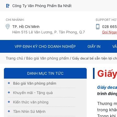
Công Ty Văn Phòng Phẩm Ba Nhất
CHI NHÁNH:
SUPPORT HOT
TP. Hồ Chí Minh
028 665
Hẻm 515 Lê Văn Lương, P. Tân Phong, Q.7
Gọi Nga
VPP ĐỊNH KỲ CHO DOANH NGHIỆP
GIẤY IN
VĂ
Trang chủ
/
Báo giá Văn phòng phẩm
/ Giấy decal bế sẵn tiện lợi 
Giấy
DANH MỤC TIN TỨC
Báo giá Văn phòng phẩm
Giấy deca
Khuyến mãi - Tặng quà
trình đón
Kiến thức văn phòng
Thương mạ
trong khâ
Tầm Nhìn Sứ Mệnh
Trong khi