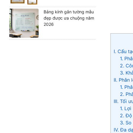
Bảng kính gắn tường mẫu
đẹp được ưa chuộng năm
2026
I. Cấu t
1. Phâ
2. Cô
3. Kh
II. Phân
1. Phâ
2. Ph
III. Tối 
1. Lợi
2. Độ
3. So
IV. Đa d