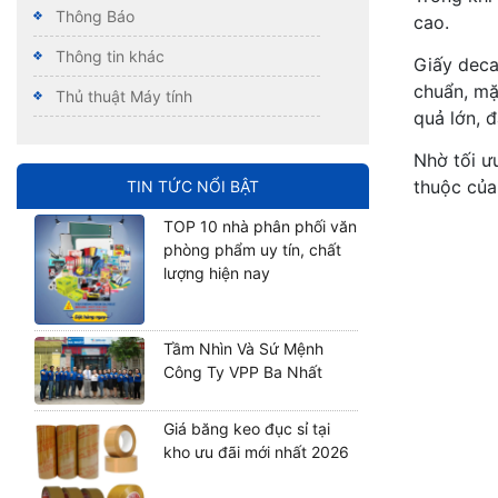
Thông Báo
cao.
Thông tin khác
Giấy deca
chuẩn, mặ
Thủ thuật Máy tính
quả lớn, 
Nhờ tối ư
thuộc của 
TIN TỨC NỔI BẬT
TOP 10 nhà phân phối văn
phòng phẩm uy tín, chất
lượng hiện nay
Tầm Nhìn Và Sứ Mệnh
Công Ty VPP Ba Nhất
Giá băng keo đục sỉ tại
kho ưu đãi mới nhất 2026