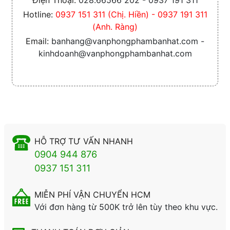
Điện Thoại:
028.66566 202 - 0937 191 311
Hotline:
0937 151 311 (Chị. Hiền) - 0937 191 311
(Anh. Ràng)
Email:
banhang@vanphongphambanhat.com -
kinhdoanh@vanphongphambanhat.com
HỖ TRỢ TƯ VẤN NHANH
0904 944 876
0937 151 311
MIỄN PHÍ VẬN CHUYỂN HCM
Với đơn hàng từ 500K trở lên tùy theo khu vực.