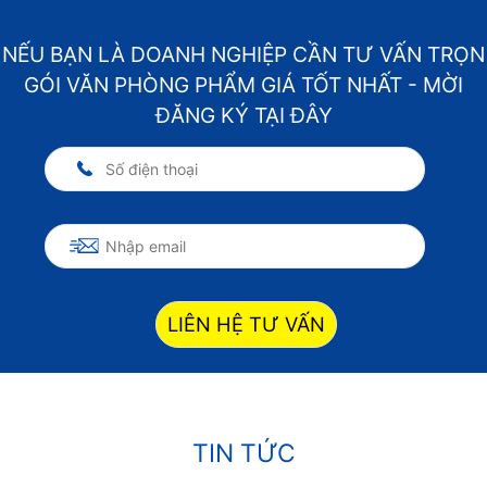
NẾU BẠN LÀ DOANH NGHIỆP CẦN TƯ VẤN TRỌN
GÓI VĂN PHÒNG PHẨM GIÁ TỐT NHẤT - MỜI
ĐĂNG KÝ TẠI ĐÂY
LIÊN HỆ TƯ VẤN
TIN TỨC