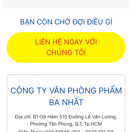
BẠN CÒN CHỜ ĐỢI ĐIỀU GÌ
LIÊN HỆ NGAY VỚI
CHÚNG TÔI
CÔNG TY VĂN PHÒNG PHẨM
BA NHẤT
Địa chỉ:
B1-09 Hẻm 515 Đường Lê Văn Lương,
Phường Tân Phong, Q.7, Tp.HCM