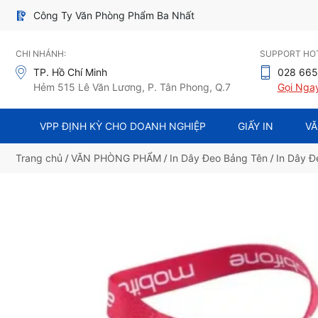
Công Ty Văn Phòng Phẩm Ba Nhất
CHI NHÁNH:
SUPPORT HOT
TP. Hồ Chí Minh
028 665
Hẻm 515 Lê Văn Lương, P. Tân Phong, Q.7
Gọi Nga
VPP ĐỊNH KỲ CHO DOANH NGHIỆP
GIẤY IN
VĂ
Trang chủ
/
VĂN PHÒNG PHẨM
/
In Dây Đeo Bảng Tên
/
In Dây Đ