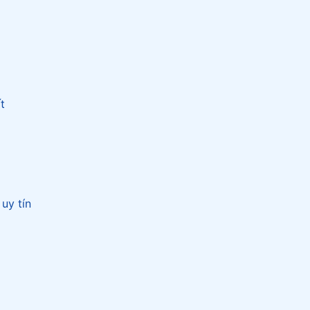
t
uy tín