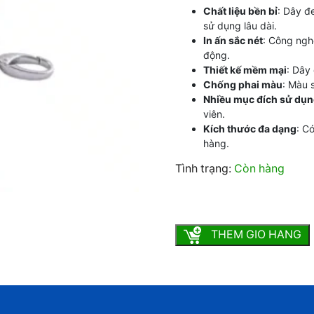
Chất liệu bền bỉ
: Dây đ
sử dụng lâu dài.
In ấn sắc nét
: Công nghệ
động.
Thiết kế mềm mại
: Dây
Chống phai màu
: Màu 
Nhiều mục đích sử dụ
viên.
Kích thước đa dạng
: C
hàng.
Tình trạng:
Còn hàng
In Dây Đeo Poly 2F số lượ
THEM GIO HANG