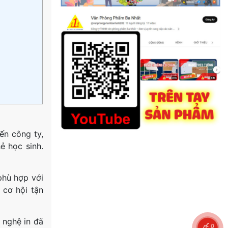
ến công ty,
ẻ học sinh.
phù hợp với
 cơ hội tận
 nghệ in đã
0