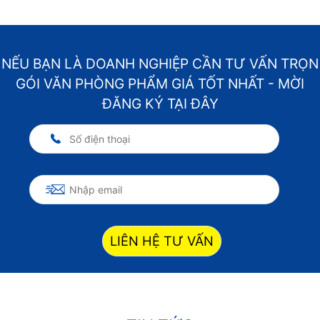
NẾU BẠN LÀ DOANH NGHIỆP CẦN TƯ VẤN TRỌN
GÓI VĂN PHÒNG PHẨM GIÁ TỐT NHẤT - MỜI
ĐĂNG KÝ TẠI ĐÂY
LIÊN HỆ TƯ VẤN