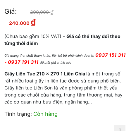
Giá:
₫
Giá gốc là: 290,000 ₫.
290,000
₫
Giá hiện tại là: 240,000 ₫.
240,000
(Chưa bao gồm 10% VAT) -
Giá có thể thay đổi theo
từng thời điểm
0937 151 311
Giá mang tính chất tham khảo, liên hệ bộ phận kinh doanh:
- 0937 191 311
để biết giá chính xác
Giấy Liên Tục 210 x 279
1 Liên Chia
là một trong số
rất nhiều loại giấy in liên tục được sử dụng phổ biến.
Giấy liên tục Liên Sơn là văn phòng phẩm thiết yếu
trong các chuỗi cửa hàng, trung tâm thương mại, hay
các cơ quan như bưu điện, ngân hàng…
Tình trạng:
Còn hàng
GIẤY LIÊN TỤC 210 x 279 1 LIÊN CHIA số