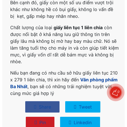
Bên cạnh đó, giấy còn một số ưu điểm vượt trội
khác như không hề có bụi giấy, không lo vấn đề
bị kẹt, gấp mép hay nhăn nheo.
Chất lượng của loại
giấy liên
t
ục 1 liên chia
còn
được nổi bật ở khả năng lưu giữ thông tin trên
giấy lâu mà không bị mờ hay bay màu chữ. Nó sẽ
làm tăng tuổi thọ cho máy in và còn giúp tiết kiệm
mực, vì giấy vốn dĩ rất dễ bám mực và không bị
nhòe.
Nếu bạn đang có nhu cầu sở hữu giấy liên tục 210
x 279 1 liên chia, thì xin hãy đến
Văn phòng phẩm
Ba Nhất
, bạn sẽ có những trải nghiệm tuyệt vời
0
cùng mức giá hợp lý
Share
Tweet
Pin
Linkedin