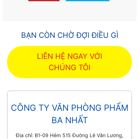
BẠN CÒN CHỜ ĐỢI ĐIỀU GÌ
LIÊN HỆ NGAY VỚI
CHÚNG TÔI
CÔNG TY VĂN PHÒNG PHẨM
BA NHẤT
Địa chỉ:
B1-09 Hẻm 515 Đường Lê Văn Lương,