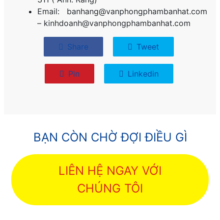
Email: banhang@vanphongphambanhat.com
– kinhdoanh@vanphongphambanhat.com
Share
Tweet
Pin
Linkedin
BẠN CÒN CHỜ ĐỢI ĐIỀU GÌ
LIÊN HỆ NGAY VỚI
CHÚNG TÔI