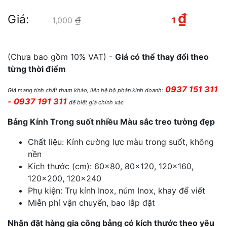
₫
Giá:
₫
Giá gốc là: 1,000 ₫.
Giá
1,000
1
hiện tại là: 1 ₫.
(Chưa bao gồm 10% VAT) -
Giá có thể thay đổi theo
từng thời điểm
0937 151 311
Giá mang tính chất tham khảo, liên hệ bộ phận kinh doanh:
- 0937 191 311
để biết giá chính xác
Bảng Kính Trong suốt nhiều Màu sắc treo tường đẹp
Chất liệu: Kính cường lực màu trong suốt, không
nền
Kích thước (cm): 60×80, 80×120, 120×160,
120×200, 120×240
Phụ kiện: Trụ kính Inox, núm Inox, khay để viết
Miễn phí vận chuyển, bao lắp đặt
Nhận đặt hàng gia công bảng có kích thước theo yêu