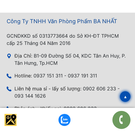
Công Ty TNHH Văn Phòng Phẩm BA NHẤT
GCNDKKD số 0313773664 do Sở KH-ĐT TPHCM
cấp 25 Tháng 04 Năm 2016
Địa Chỉ:
B1-09 Đường Số 04, KDC Tân An Huy, P.
Tân Hưng, Tp.HCM
Hotline:
0937 151 311 - 0937 191 311
Liên hệ mua sỉ - lấy số lượng:
0902 606 233 -
093 144 1626
▴
Phản ánh - Khiếu nại:
0902 606 233
Email:
banhang@vanphongphambanhat.com