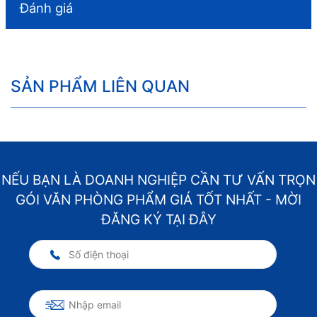
Đánh giá
SẢN PHẨM LIÊN QUAN
NẾU BẠN LÀ DOANH NGHIỆP CẦN TƯ VẤN TRỌN
GÓI VĂN PHÒNG PHẨM GIÁ TỐT NHẤT - MỜI
ĐĂNG KÝ TẠI ĐÂY